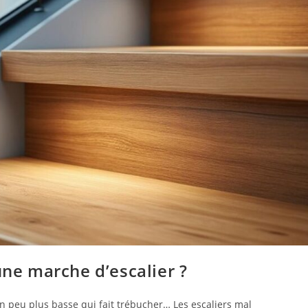
une marche d’escalier ?
n peu plus basse qui fait trébucher… Les escaliers mal