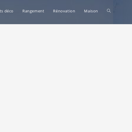
Toggle
ts déco
Rangement
Rénovation
Maison
website
search