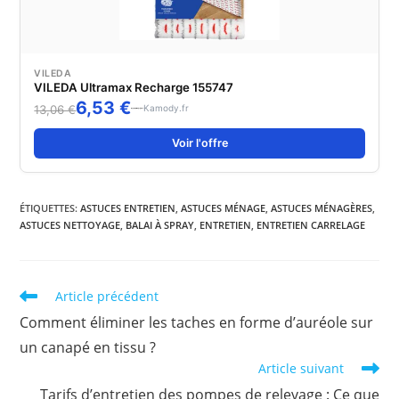
VILEDA
VILEDA Ultramax Recharge 155747
6,53 €
Kamody.fr
13,06 €
Voir l'offre
ÉTIQUETTES
:
ASTUCES ENTRETIEN
,
ASTUCES MÉNAGE
,
ASTUCES MÉNAGÈRES
,
ASTUCES NETTOYAGE
,
BALAI À SPRAY
,
ENTRETIEN
,
ENTRETIEN CARRELAGE
Read
Article précédent
more
Comment éliminer les taches en forme d’auréole sur
articles
un canapé en tissu ?
Article suivant
Tarifs d’entretien des pompes de relevage : Ce que