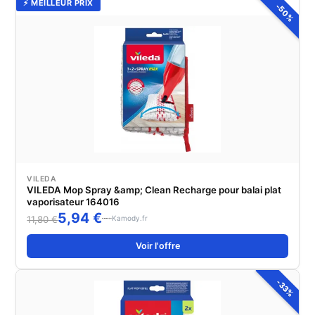
⚡ MEILLEUR PRIX
-50%
VILEDA
VILEDA Mop Spray &amp; Clean Recharge pour balai plat
vaporisateur 164016
5,94 €
Kamody.fr
11,80 €
Voir l'offre
-33%