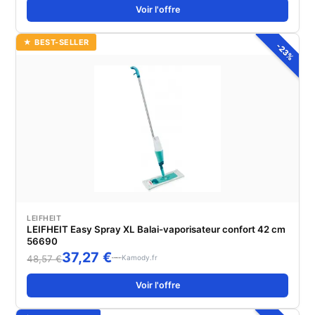
Voir l'offre
★ BEST-SELLER
-23%
LEIFHEIT
LEIFHEIT Easy Spray XL Balai-vaporisateur confort 42 cm
56690
37,27 €
Kamody.fr
48,57 €
Voir l'offre