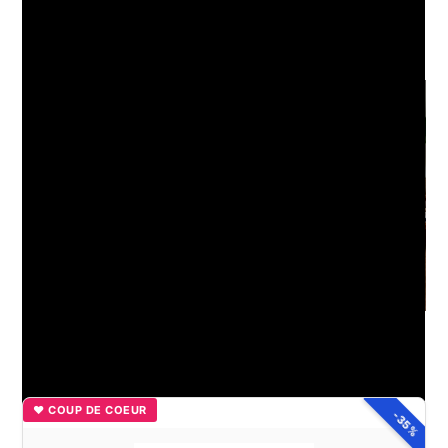
Climatisation plafond design : Les tendances pour un
intérieur élégant
Comment bien replier un bz pour gagner de l’espace ?
♥ COUP DE COEUR
-35%