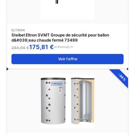
ELTRON
Steibel Eltron SVMT Groupe de sécurité pour ballon
d&#039;eau chaude fermé 73499
175,81 €
Kamody.fr
284,94 €
Voir l'offre
-34%