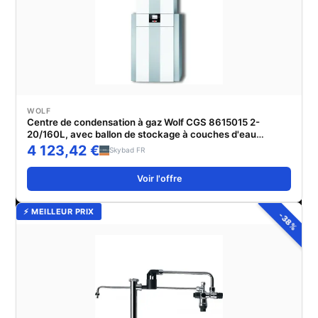
WOLF
Centre de condensation à gaz Wolf CGS 8615015 2-
20/160L, avec ballon de stockage à couches d'eau
chaude
4 123,42 €
Skybad FR
Voir l'offre
⚡ MEILLEUR PRIX
-38%