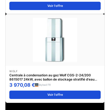
Voir l'offre
WOLF
Centrale à condensation au gaz Wolf CGS-2-24/200
8615017 24kW, avec ballon de stockage stratifié d'eau
chaude 200 litres
3 970,08 €
Skybad FR
Voir l'offre