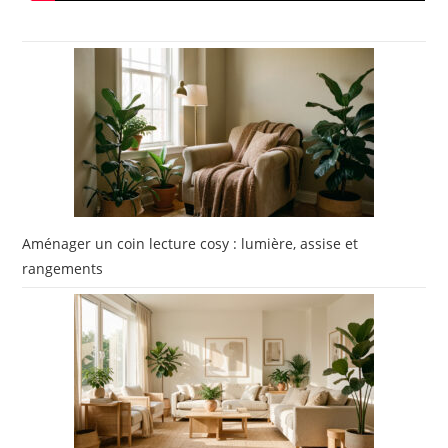
Aménager un coin lecture cosy : lumière, assise et
rangements