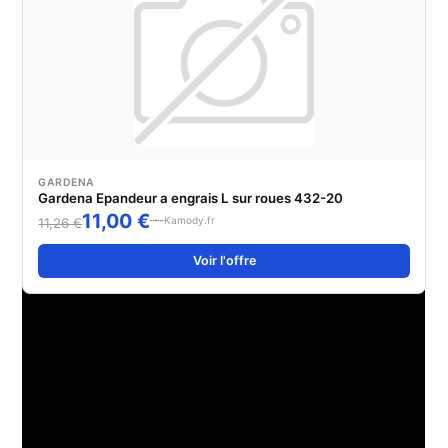
GARDENA
Gardena Epandeur a engrais L sur roues 432-20
11,00 €
Kamody.fr
11,26 €
Voir l'offre
ÉTIQUETTES
:
BEGONIA
,
CONSEILS DE JARDINAGE
,
ENTRETIEN BEGONIA
DRAGON
,
PLANTES À FEUILLAGE
,
PLANTES D'INTÉRIEUR
Read
Article précédent