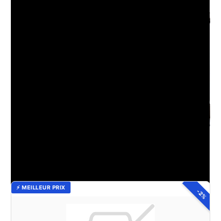
Loi Carrez : Impacts sur la surface des placards dans les
biens immobiliers
⚡ MEILLEUR PRIX
-2%