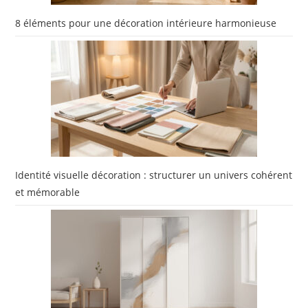
8 éléments pour une décoration intérieure harmonieuse
Identité visuelle décoration : structurer un univers cohérent
et mémorable