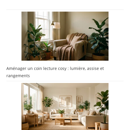
Aménager un coin lecture cosy : lumière, assise et
rangements