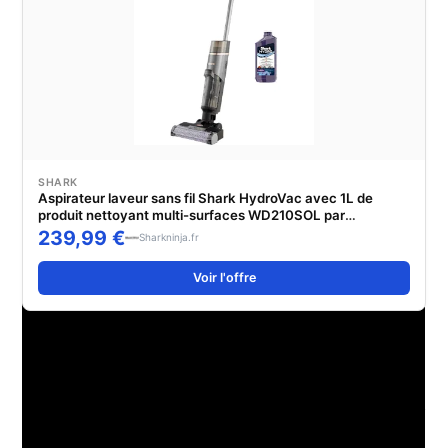
SHARK
Aspirateur laveur sans fil Shark HydroVac avec 1L de
produit nettoyant multi-surfaces WD210SOL par
SharkNinja
239,99 €
Sharkninja.fr
Voir l'offre
ÉTIQUETTES
:
ALTERNATIVE SÛRE
,
ANIMAUX
,
MAISON
,
NETTOYANT SOL
,
NON
TOXIQUE