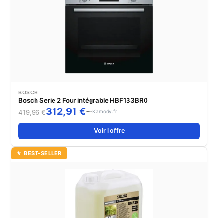
BOSCH
Bosch Serie 2 Four intégrable HBF133BR0
312,91 €
Kamody.fr
419,96 €
Voir l'offre
★ BEST-SELLER