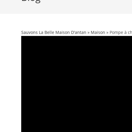
Sauvons La Belle Maison D'antan
»
Maison
» Pompe à chal