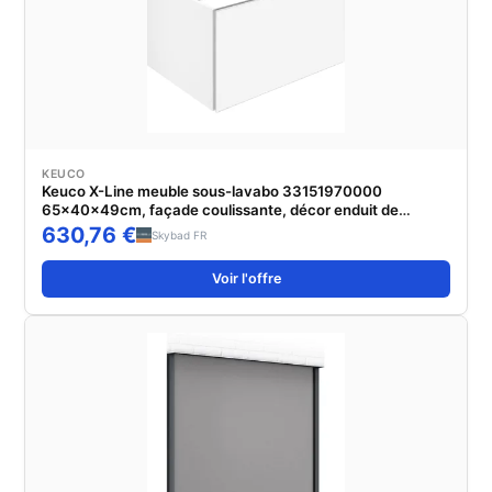
KEUCO
Keuco X-Line meuble sous-lavabo 33151970000
65x40x49cm, façade coulissante, décor enduit de
vulcanite mat, verre vulcanite mat
630,76 €
Skybad FR
Voir l'offre