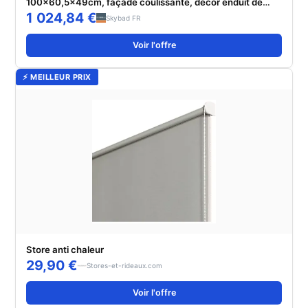
100x60,5x49cm, façade coulissante, décor enduit de
vulcanite mat, verre vulcanite mat
1 024,84 €
Skybad FR
Voir l'offre
⚡ MEILLEUR PRIX
Store anti chaleur
29,90 €
Stores-et-rideaux.com
Voir l'offre