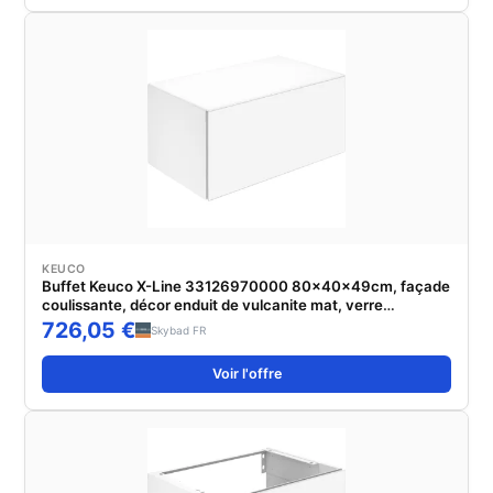
KEUCO
Buffet Keuco X-Line 33126970000 80x40x49cm, façade
coulissante, décor enduit de vulcanite mat, verre
vulcanite mat
726,05 €
Skybad FR
Voir l'offre