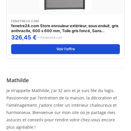
FENETRE24.COM
fenetre24.com Store enrouleur extérieur, sous enduit, gris
anthracite, 600 x 600 mm, Toile gris foncé, Sans
commande, individuell konfigurieren
326,45 €
Fenetre24.com
Voir l'offre
Mathilde
Je m'appelle Mathilde, j'ai 32 ans et je suis fée du logis.
Passionnée par l'entretien de la maison, la décoration et
l'aménagement, j'adore créer un intérieur chaleureux et
harmonieux. Bienvenue sur mon site où je partage mes
astuces et conseils pour rendre votre chez-vous encore
plus agréable !