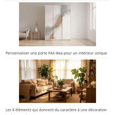
Personnaliser une porte PAX Ikea pour un intérieur unique
Les 8 éléments qui donnent du caractère à une décoration