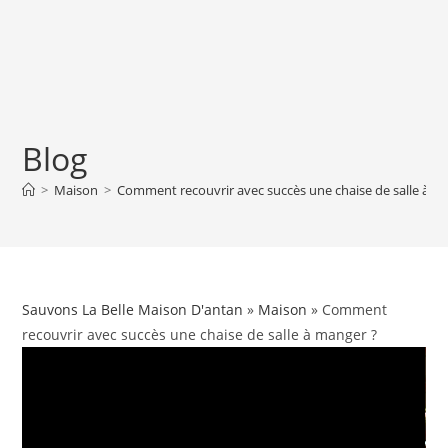
Blog
>
Maison
>
Comment recouvrir avec succès une chaise de salle à m
Sauvons La Belle Maison D'antan
»
Maison
» Comment
recouvrir avec succès une chaise de salle à manger ?