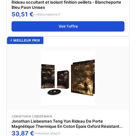
Rideau occultant et isolant finition oeillets - Blancheporte
Bleu Paon Unisex
50,51 €
Blancheporte.fr
Voir l'offre
⚡ MEILLEUR PRIX
JONATHAN LIEBESMAN
Jonathan Liebesman Teng Yun Rideau De Porte
Magnétique Thermique En Coton Épais Oxford Résistant
Au Bruit Et Au Vent Chaud Avec Isolation Thermique
33,87 €
momox-shop.fr