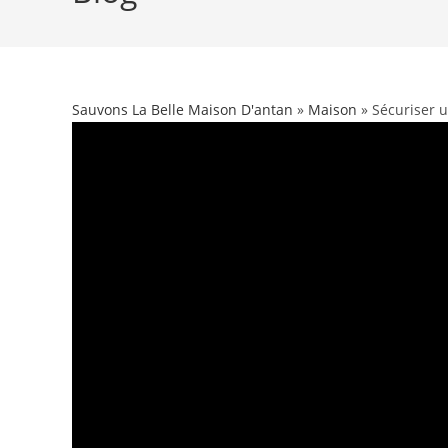
Sauvons La Belle Maison D'antan
»
Maison
» Sécuriser u