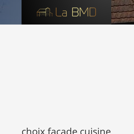
Skip
to
content
choix façade cuisine