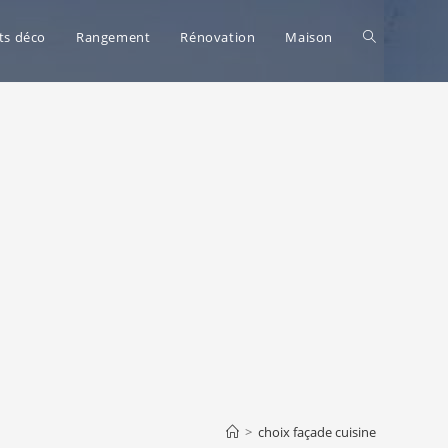
Toggle
ts déco
Rangement
Rénovation
Maison
website
search
>
choix façade cuisine