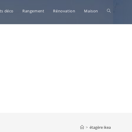
Toggle
ts déco
Rangement
Rénovation
Maison
website
search
>
étagère ikea