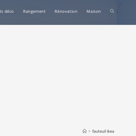
Toggle
ts déco
Rangement
Rénovation
Maison
website
search
>
fauteuil ikea