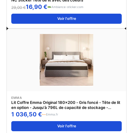
NC Sticker Tête de lit avec des coeurs
16,90 €
Ambiance-sticker.com
29,00 €
Voir l'offre
EMMA
Lit Coffre Emma Original 180x200 - Gris foncé - Tête de lit
en option - Jusqu'à 796L de capacité de stockage -
Livraison et retour gratuits
1 036,50 €
Emma.fr
Voir l'offre