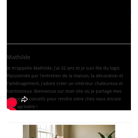
moderne
Article suivant
Comment disposer harmonieusement trois cadres
sur un mur ?
Mathilde
Je m'appelle Mathilde, j'ai 32 ans et je suis fée du logis.
Passionnée par l'entretien de la maison, la décoration et
l'aménagement, j'adore créer un intérieur chaleureux et
harmonieux. Bienvenue sur mon site où je partage mes
astuces et conseils pour rendre votre chez-vous encore
plus agréable !