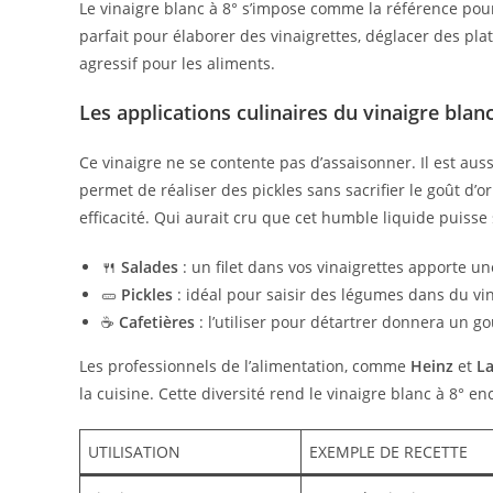
Le vinaigre blanc à 8° s’impose comme la référence pour l
parfait pour élaborer des vinaigrettes, déglacer des pl
agressif pour les aliments.
Les applications culinaires du vinaigre blanc
Ce vinaigre ne se contente pas d’assaisonner. Il est aussi
permet de réaliser des pickles sans sacrifier le goût d’o
efficacité. Qui aurait cru que cet humble liquide puisse 
🍴
Salades
: un filet dans vos vinaigrettes apporte un
🥒
Pickles
: idéal pour saisir des légumes dans du vi
☕
Cafetières
: l’utiliser pour détartrer donnera un go
Les professionnels de l’alimentation, comme
Heinz
et
La
la cuisine. Cette diversité rend le vinaigre blanc à 8° en
UTILISATION
EXEMPLE DE RECETTE