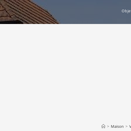
Obje
>
Maison
>
V