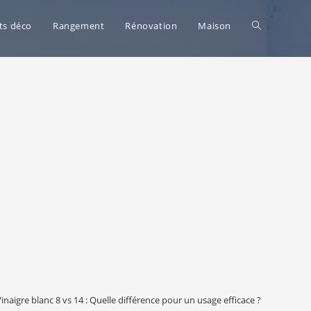
Toggle
ts déco
Rangement
Rénovation
Maison
website
search
inaigre blanc 8 vs 14 : Quelle différence pour un usage efficace ?