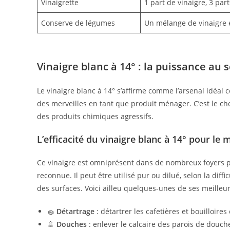
Vinaigrette
1 part de vinaigre, 3 parts
Conserve de légumes
Un mélange de vinaigre 
Vinaigre blanc à 14° : la puissance au
Le vinaigre blanc à 14° s’affirme comme l’arsenal idéal con
des merveilles en tant que produit ménager. C’est le ch
des produits chimiques agressifs.
L’efficacité du vinaigre blanc à 14° pour le
Ce vinaigre est omniprésent dans de nombreux foyers pou
reconnue. Il peut être utilisé pur ou dilué, selon la diff
des surfaces. Voici ailleu quelques-unes de ses meilleur
🧽
Détartrage
: détartrer les cafetières et bouilloire
🚿
Douches
: enlever le calcaire des parois de douche