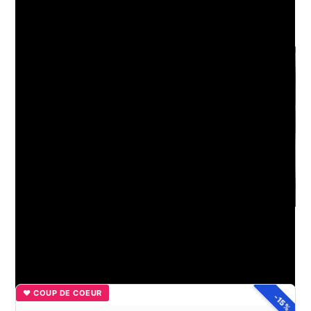
Sécuriser un balcon pour enfants : bonnes pratiques à
adopter
Comment nettoyer efficacement l’écran de votre téléphone
avec du vinaigre blanc ?
♥ COUP DE COEUR
-15%