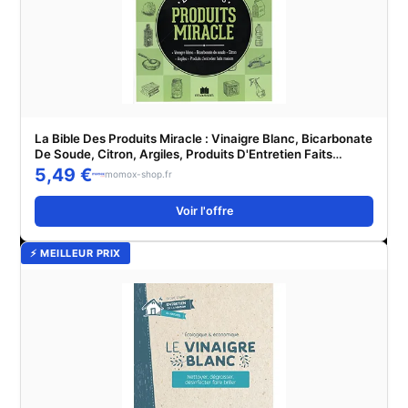
La Bible Des Produits Miracle : Vinaigre Blanc, Bicarbonate
De Soude, Citron, Argiles, Produits D'Entretien Faits
Maison
5,49 €
momox-shop.fr
Voir l'offre
⚡ MEILLEUR PRIX