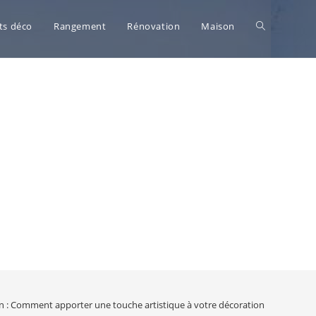
Toggle
ts déco
Rangement
Rénovation
Maison
website
search
son : Comment apporter une touche artistique à votre décoration ?