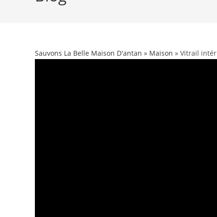
Sauvons La Belle Maison D'antan
»
Maison
» Vitrail int