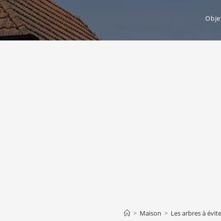
Obje
>
Maison
>
Les arbres à évit