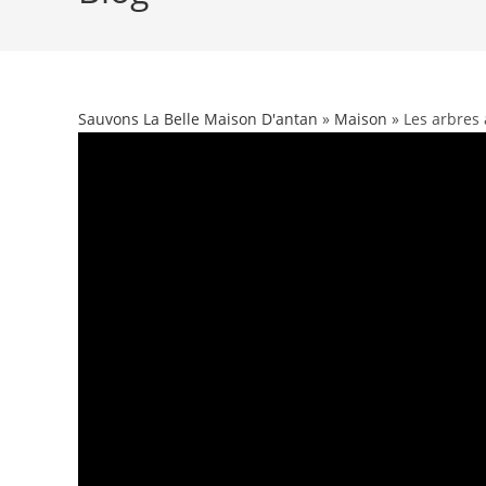
Sauvons La Belle Maison D'antan
»
Maison
» Les arbres 