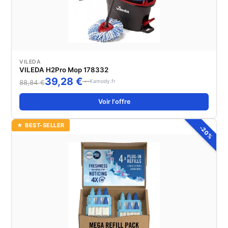
VILEDA
VILEDA H2Pro Mop 178332
39,28 €
Kamody.fr
88,84 €
Voir l'offre
★ BEST-SELLER
-20%