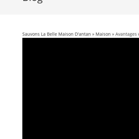
Sauvons La Belle Maison D'antan
»
Maison
» Avantages 