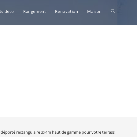
Toggle
ts déco
Rangement
Rénovation
Maison
website
search
 déporté rectangulaire 3x4m haut de gamme pour votre terrasse