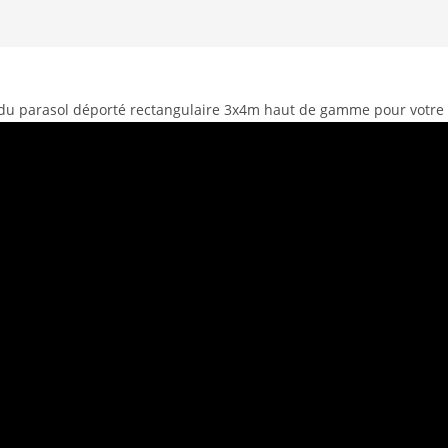
du parasol déporté rectangulaire 3x4m haut de gamme pour votre 