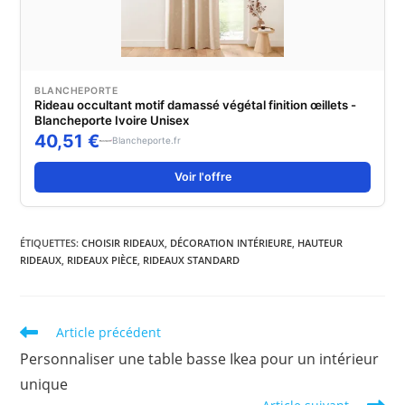
BLANCHEPORTE
Rideau occultant motif damassé végétal finition œillets -
Blancheporte Ivoire Unisex
40,51 €
Blancheporte.fr
Voir l'offre
ÉTIQUETTES
:
CHOISIR RIDEAUX
,
DÉCORATION INTÉRIEURE
,
HAUTEUR
RIDEAUX
,
RIDEAUX PIÈCE
,
RIDEAUX STANDARD
Read
Article précédent
more
Personnaliser une table basse Ikea pour un intérieur
articles
unique