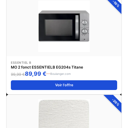
-10%
ESSENTIEL B
MO 2 fonct ESSENTIELB EG204s Titane
89,99 €
Boulanger.com
99,99 €
Voir l'offre
-20%