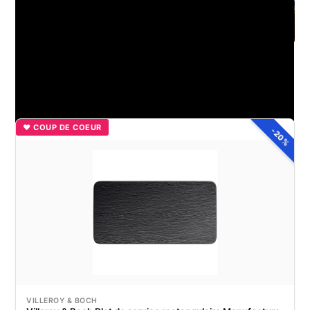
Aménager un salon avec des poutres apparentes : conseils
et idées décoratives
♥ COUP DE COEUR
-20%
VILLEROY & BOCH