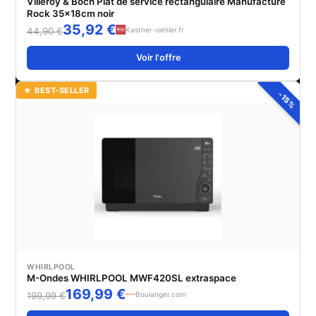
Villeroy & Boch Plat de service rectangulaire Manufacture
Rock 35x18cm noir
35,92 €
Kastner-oehler.fr
44,90 €
Voir l'offre
★ BEST-SELLER
-15%
WHIRLPOOL
M-Ondes WHIRLPOOL MWF420SL extraspace
169,99 €
Boulanger.com
199,99 €