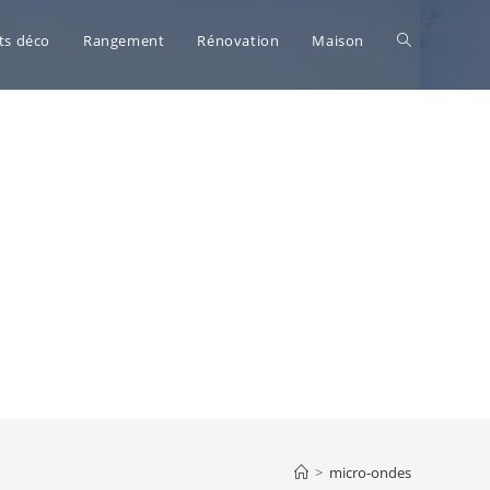
Toggle
ts déco
Rangement
Rénovation
Maison
website
search
>
micro-ondes