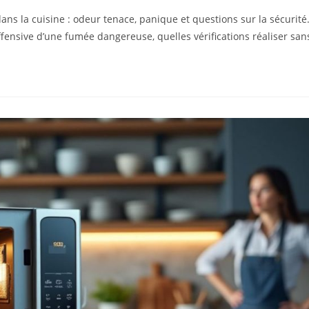
s la cuisine : odeur tenace, panique et questions sur la sécurité
fensive d’une fumée dangereuse, quelles vérifications réaliser san