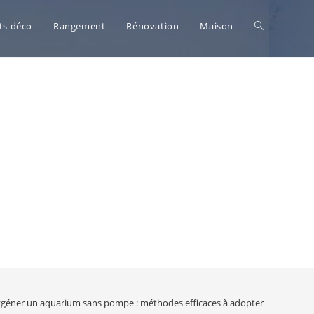
Toggle
ts déco
Rangement
Rénovation
Maison
website
search
géner un aquarium sans pompe : méthodes efficaces à adopter