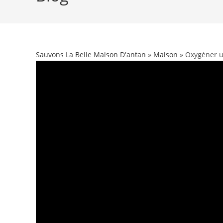
Sauvons La Belle Maison D'antan
»
Maison
» Oxygéner u