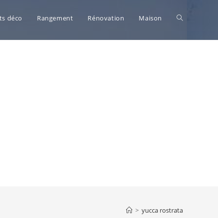
Toggle
ts déco
Rangement
Rénovation
Maison
website
search
>
yucca rostrata