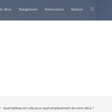
Toggle
ts déco
Rangement
Rénovation
Maison
website
search
>
Quel tableau en toile pour quel emplacement de votre déco ?