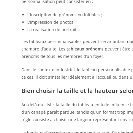
personnalisation peut consister en :
L’inscription de prénoms ou initiales ;
L’impression de photos ;
La réalisation de portraits.
Les tableaux personnalisables peuvent servir autant da
chambre d’adulte. Les
tableaux prénoms
peuvent être a
prénoms de tous les membres d’un foyer.
Dans le contexte industriel, le tableau personnalisable 
ce cas, il doit s’installer idéalement à l’accueil ou dans u
Bien choisir la taille et la hauteur se
Au-delà du style, la taille du tableau en toile influence 
d’un canapé paraît perdue, tandis qu’un format trop imp
règle consiste à choisir une largeur représentant envir
La hauteur d’accrochage compte tout autant. En général,