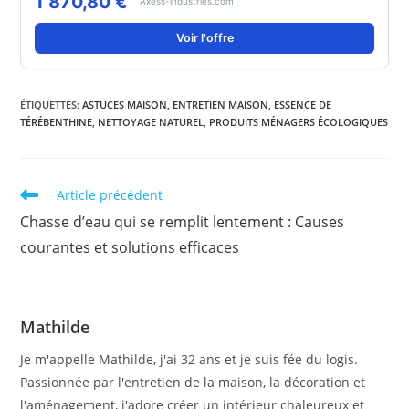
1 870,80 €
Axess-industries.com
Voir l'offre
ÉTIQUETTES
:
ASTUCES MAISON
,
ENTRETIEN MAISON
,
ESSENCE DE
TÉRÉBENTHINE
,
NETTOYAGE NATUREL
,
PRODUITS MÉNAGERS ÉCOLOGIQUES
Read
Article précédent
more
Chasse d’eau qui se remplit lentement : Causes
articles
courantes et solutions efficaces
Mathilde
Je m'appelle Mathilde, j'ai 32 ans et je suis fée du logis.
Passionnée par l'entretien de la maison, la décoration et
l'aménagement, j'adore créer un intérieur chaleureux et