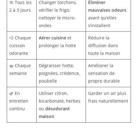
🧼 Tous les
Changer torchons,
Éliminer
2 à 3 jours
vérifier le frigo,
mauvaises odeurs
nettoyer le micro-
avant qu’elles
ondes
s’installent
💨 Chaque
Aérer cuisine
et
Réduire la
cuisson
prolonger la hotte
diffusion dans
odorante
toute la maison
🧽 Chaque
Dégraisser hotte,
Améliorer la
semaine
poignées, crédence,
sensation de
poubelle
propre durable
🌿 En
Utiliser citron,
Garder un air plus
entretien
bicarbonate, herbes
frais naturellement
continu
ou
désodorant
maison