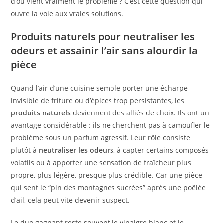
d’où vient vraiment le problème ? C’est cette question qui
ouvre la voie aux vraies solutions.
Produits naturels pour neutraliser les
odeurs et assainir l’air sans alourdir la
pièce
Quand l’air d’une cuisine semble porter une écharpe
invisible de friture ou d’épices trop persistantes, les
produits naturels
deviennent des alliés de choix. Ils ont un
avantage considérable : ils ne cherchent pas à camoufler le
problème sous un parfum agressif. Leur rôle consiste
plutôt à
neutraliser les odeurs
, à capter certains composés
volatils ou à apporter une sensation de fraîcheur plus
propre, plus légère, presque plus crédible. Car une pièce
qui sent le “pin des montagnes sucrées” après une poêlée
d’ail, cela peut vite devenir suspect.
Le duo gagnant reste souvent le vinaigre blanc et le